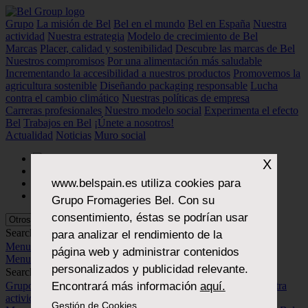
Grupo
La misión de Bel
Bel en el mundo
Bel en España
Nuestra
actividad
Nuestra estrategia
Modelo de crecimiento de Bel
Marcas
Placer, calidad y sostenibilidad
Descubre las marcas de Bel
Nuestros compromisos
Por una alimentación más saludable
Incrementando la accesibilidad a nuestros productos
Promovemos la
agricultura sostenible
Diseñando packaging responsable
Lucha
contra el cambio climático
Nuestras políticas de empresa
Carreras profesionales
Nuestro modelo social
Experimenta el efecto
Bel
Trabajos en Bel
¡Únete a nosotros!
Actualidad
Noticias
Muro social
X
www.belspain.es
utiliza cookies para
Grupo Fromageries Bel. Con su
consentimiento, éstas se podrían usar
Search...
para analizar el rendimiento de la
Menu
página web y administrar contenidos
Menu
personalizados y publicidad relevante.
Search...
Encontrará más información
aquí.
Grupo
La misión de Bel
Bel en el mundo
Bel en España
Nuestra
actividad
Nuestra estrategia
Modelo de crecimiento de Bel
Gestión de Cookies