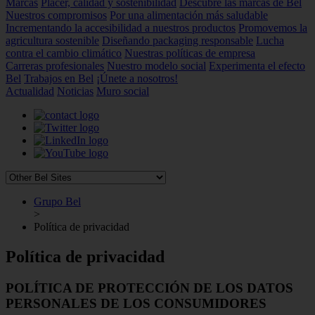
Marcas
Placer, calidad y sostenibilidad
Descubre las marcas de Bel
Nuestros compromisos
Por una alimentación más saludable
Incrementando la accesibilidad a nuestros productos
Promovemos la
agricultura sostenible
Diseñando packaging responsable
Lucha
contra el cambio climático
Nuestras políticas de empresa
Carreras profesionales
Nuestro modelo social
Experimenta el efecto
Bel
Trabajos en Bel
¡Únete a nosotros!
Actualidad
Noticias
Muro social
Grupo Bel
>
Política de privacidad
Política de privacidad
POLÍTICA DE PROTECCIÓN DE LOS DATOS
PERSONALES DE LOS CONSUMIDORES