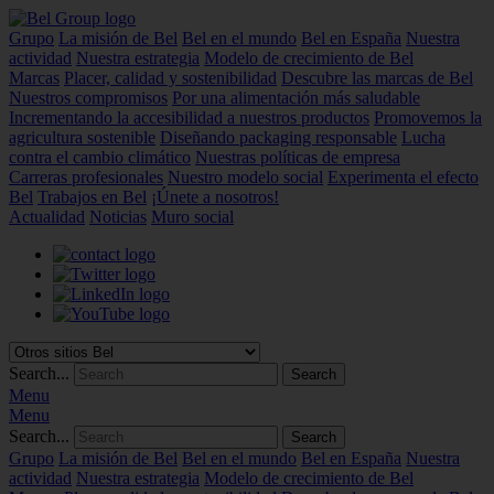
Grupo
La misión de Bel
Bel en el mundo
Bel en España
Nuestra
actividad
Nuestra estrategia
Modelo de crecimiento de Bel
Marcas
Placer, calidad y sostenibilidad
Descubre las marcas de Bel
Nuestros compromisos
Por una alimentación más saludable
Incrementando la accesibilidad a nuestros productos
Promovemos la
agricultura sostenible
Diseñando packaging responsable
Lucha
contra el cambio climático
Nuestras políticas de empresa
Carreras profesionales
Nuestro modelo social
Experimenta el efecto
Bel
Trabajos en Bel
¡Únete a nosotros!
Actualidad
Noticias
Muro social
Search...
Menu
Menu
Search...
Grupo
La misión de Bel
Bel en el mundo
Bel en España
Nuestra
actividad
Nuestra estrategia
Modelo de crecimiento de Bel