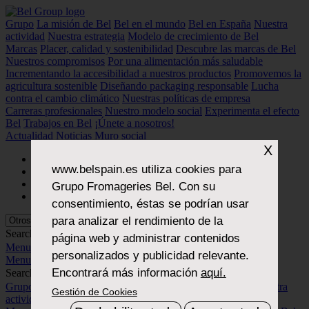
Grupo
La misión de Bel
Bel en el mundo
Bel en España
Nuestra
actividad
Nuestra estrategia
Modelo de crecimiento de Bel
Marcas
Placer, calidad y sostenibilidad
Descubre las marcas de Bel
Nuestros compromisos
Por una alimentación más saludable
Incrementando la accesibilidad a nuestros productos
Promovemos la
agricultura sostenible
Diseñando packaging responsable
Lucha
contra el cambio climático
Nuestras políticas de empresa
Carreras profesionales
Nuestro modelo social
Experimenta el efecto
Bel
Trabajos en Bel
¡Únete a nosotros!
Actualidad
Noticias
Muro social
X
www.belspain.es
utiliza cookies para
Grupo Fromageries Bel. Con su
consentimiento, éstas se podrían usar
para analizar el rendimiento de la
Search...
página web y administrar contenidos
Menu
personalizados y publicidad relevante.
Menu
Encontrará más información
aquí.
Search...
Grupo
La misión de Bel
Bel en el mundo
Bel en España
Nuestra
Gestión de Cookies
actividad
Nuestra estrategia
Modelo de crecimiento de Bel