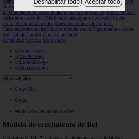
Deshabilitar todo
Aceptar todo
Marcas
Placer, calidad y sostenibilidad
Descubre las marcas de Bel
Nuestros compromisos
Por una alimentación más saludable
Incrementando la accesibilidad a nuestros productos
Promovemos la
agricultura sostenible
Diseñando packaging responsable
Lucha
contra el cambio climático
Nuestras políticas de empresa
Carreras profesionales
Nuestro modelo social
Experimenta el efecto
Bel
Trabajos en Bel
¡Únete a nosotros!
Actualidad
Noticias
Muro social
Grupo Bel
>
Grupo
>
Modelo de crecimiento de Bel
Modelo de crecimiento de Bel
La misión de Bel - "La defensa de alimentos más saludables y